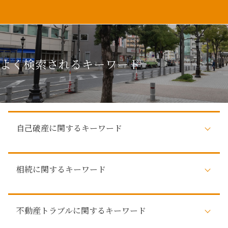
よく検索されるキーワード
自己破産に関するキーワード
自己破産 家族 カード
相続に関するキーワード
弁済 債権者
自己破産とは 家族
自己破産とは 個人
遺留分対策
債権者 弁護士
不動産トラブルに関するキーワード
弁護士 法定相続人
自己破産 デメリット 仕事
相続 遺産分割協議