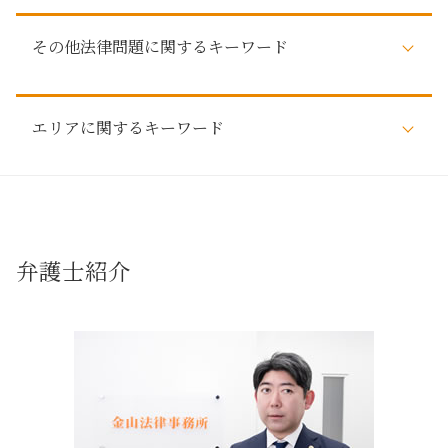
自己破産 賃貸
相続 弁護士 相談
近隣トラブル
自己破産 デメリット 家族
預貯金 相続
その他法律問題に関するキーワード
不動産トラブル 相談 建築
払えない ローン 自己破産
相続 直系尊属 どこまで
調停 不動産トラブル 相談
借金 弁護士
相続 法律 手続
弁護士 不動産トラブル
自己破産 任意整理
労働問題
株式 相続
不動産 有効活用
自己破産後 携帯契約
エリアに関するキーワード
刑事事件 弁護士
遺言
売買 不動産トラブル
自己破産 家族への影響
借用書なし お金の貸し借り
遺留分対策 相続
不動産トラブル 賃貸
自己破産 弁護士
税務訴訟 法律問題
相続 弁護士
不動産トラブル 名古屋市
不動産トラブル 相談 近隣
自己破産 知られたくない
弁護士 消費者被害
法定相続人
春日井市 自己破産
近隣 不動産トラブル
借金 払えない 自己破産
消費者被害
遺産 相続
相続 春日井市
賃貸 不動産トラブル 相談
任意整理 弁護士 おすすめ
詐欺被害 弁護士
相続 調停
名古屋市 相続
敷金 返還
弁護士紹介
自己破産 車
法律問題 弁護士
相続 争い
不動産トラブル 名古屋市周辺
建築 不動産トラブル
自己破産 メリット
行政事件 とは
遺言 相続
名古屋市周辺 相続
不動産トラブル 事例
任意整理 デメリット
行政事件 法律問題
弁護士 遺産
法律問題解決 名古屋市
調停 不動産トラブル
労働問題 弁護士
調査 法定相続人
賃貸トラブル 長久手市
家賃滞納 強制執行
税務訴訟 とは
相続 名義変更
売買トラブル 名古屋市
瑕疵 不動産トラブル
支払督促 流れ
不動産 相続
法律問題解決 日進市
建築トラブル
刑事事件 問題
自己破産 長久手市
賃貸トラブル
弁護士 税務訴訟