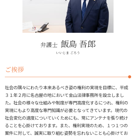
名古屋市周辺 自己破産
不動産トラブル が 得意 な 弁護士
労働問題 とは
建築トラブル 長久手市
不動産トラブル 相談 売買
詐欺被害 とは
近隣トラブル 長久手市
詐欺被害 問題
その他法律問題 名古屋市
労働問題 法律
不動産トラブル 春日井市
債権回収 問題
自己破産 日進市
飯島 吾郎
弁護士
その他法律問題 名古屋市周辺
日進市 相続
いいじま ごろう
賃貸トラブル 名古屋市
ご挨拶
社会の隅々にわたり本来あるべき姿の権利の実現を目標に、平成
３１年２月に名古屋の地において金山法律事務所を設立しまし
た。社会の様々な仕組みや制度が専門高度化するにつれ、権利の
実現にもより高度な専門知識が必要となってきています。現代の
社会変化の速度についていくためにも、常にアンテナを張り続け
ることを心掛けております。また、権利実現のため、１つ１つの
案件に対して、誠実に取り組む姿勢を忘れないことも心掛けてお