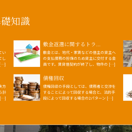
基礎知識
敷金返還に関するトラ...
てい
敷金とは、地代・家賃などの借主の貸主へ
てし
の支払債務の担保のため貸主に交付する金
…]
員です。賃貸借契約が終了し、物件の […]
債権回収
決方
債権回収の手段としては、債務者と交渉を
ら計
することによって回収する場合と、法的手
…]
段によって回収する場合の2パターン […]