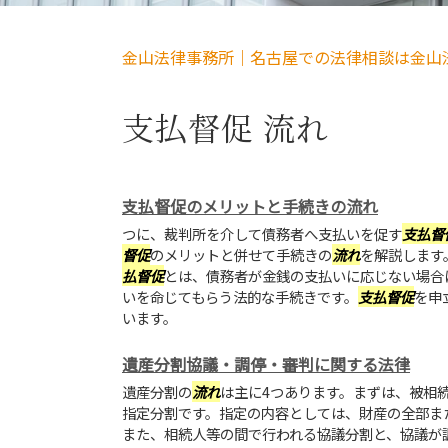
金山法律事務所｜名古屋での法律相談は金山
支払督促 流れ
支払督促のメリットと手続きの流れ
つに、裁判所を介して債務者へ支払いを促す
支払督
督促
のメリットと併せて手続きの
流れ
を解説します
払督促
とは、債務者が金銭の支払いに応じない場合
いを命じてもらう法的な手続きです。
支払督促
を申
います。
遺産分割協議・調停・審判に関する法律
遺産分割の
流れ
は主に4つあります。まずは、被相
指定分割です。指定の内容としては、財産の全部ま
また、相続人等の間で行われる協議分割と、協議が