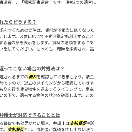
書遺言」、「秘密証書遺言」です。後者2つの遺言に
れたらどうする？
求をするための要件は、賃料が不相当に低くなった
定します。必要に応じて不動産鑑定も利用すること
する旨の意思表示をします。賃料の増額をするにあ
いをしてください。もっとも、増額を拒否され、話
返ってこない場合の対処法は？
還されるまでの
流れ
を確認しておきましょう。敷金
時ですので、退去のタイミングから確認していきま
もりを行う賃貸物件を退去するタイミングで、家主
いの下で、退去する物件の状況を確認します。この
弁護士が対応できることとは
る督促でも効果がない場合、弁護士は
支払督促
や訴
す。
支払督促
とは、債務者が異議を申し出ない限り