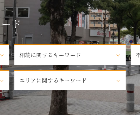
ワード
相続に関するキーワード
株式 相続
敷
エリアに関するキーワード
相続 争い
遺留分対策 相続
弁護士 法定相続人
名古屋市 相続
遺言 相続
春日井市 自己破産
相続 法律
名古屋市周辺 自己破産
弁護士 遺産
日進市 相続
相続 調査
売買トラブル 長久手市
相続 手続
賃貸トラブル 名古屋市