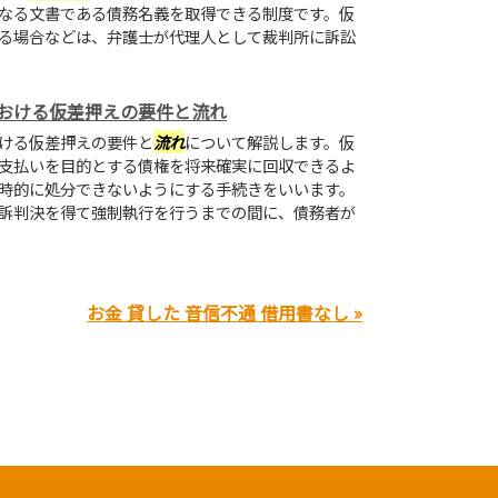
なる文書である債務名義を取得できる制度です。仮
る場合などは、弁護士が代理人として裁判所に訴訟
おける仮差押えの要件と流れ
ける仮差押えの要件と
流れ
について解説します。仮
支払いを目的とする債権を将来確実に回収できるよ
時的に処分できないようにする手続きをいいます。
訴判決を得て強制執行を行うまでの間に、債務者が
お金 貸した 音信不通 借用書なし »