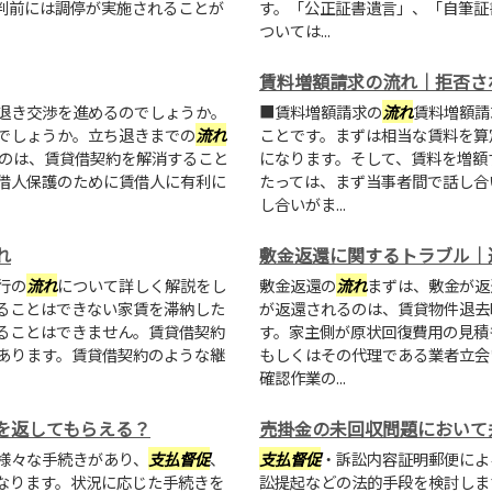
判前には調停が実施されることが
す。「公正証書遺言」、「自筆証
ついては...
賃料増額請求の流れ｜拒否さ
退き交渉を進めるのでしょうか。
■賃料増額請求の
流れ
賃料増額請
でしょうか。立ち退きまでの
流れ
ことです。まずは相当な賃料を算
ものは、賃貸借契約を解消すること
になります。そして、賃料を増額
借人保護のために賃借人に有利に
たっては、まず当事者間で話し合
し合いがま...
れ
敷金返還に関するトラブル｜
行の
流れ
について詳しく解説をし
敷金返還の
流れ
まずは、敷金が返
ることはできない家賃を滞納した
が返還されるのは、賃貸物件退去
ることはできません。賃貸借契約
す。家主側が原状回復費用の見積
あります。賃貸借契約のような継
もしくはその代理である業者立会
確認作業の...
を返してもらえる？
売掛金の未回収問題において
様々な手続きがあり、
支払督促
、
支払督促
・訴訟内容証明郵便によ
なります。状況に応じた手続きを
訟提起などの法的手段を検討しま