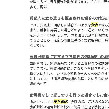
が間に入って行う審判分割があります。さらに、審
多く、調停...
賃借人に立ち退きを拒否された場合の対処法
では、弁護士に相談した場合どのような
流れ
で立ち
また、裁判に発展した場合どのように進めていくの
を大まかにご紹介します。 立ち退き交渉で目指す
であるところ、法定の事由に基づく契約解除は、賃
なってい...
家賃滞納者に対する立ち退きの強制執行の流
当記事では、家賃滞納者に対する立ち退きの強制執
ていきます。家賃滞納者にいきなり立ち退きを強い
賃借人に対して、いきなり建物からの立ち退きをす
においては、「信頼関係破壊の法理」というものが
続的給付契...
借用書なしで貸し借りを行った場合でもお金
訴訟については
支払督促
、少額訴訟、通常訴訟など
少額訴訟は通常訴訟と比べて簡易で迅速な手続きに