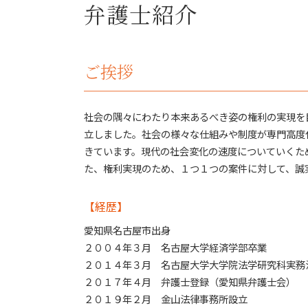
払えない 住宅ローン 自己破産
弁護士紹介
行政事件 とは
借金 払えない 自己破産
お金 貸した 音信不通 借用書なし
住宅ローン 自己破産
債権回収 問題
自己破産 クレジットカード
債権回収 時効
ご挨拶
自己破産 知られたくない
労働問題 法律
払えない ローン 自己破産
詐欺被害 問題
自己破産 メリット
売掛金 未回収
社会の隅々にわたり本来あるべき姿の権利の実現を
自己破産 5年 住宅ローン
刑事事件
自己破産 弁護士
立しました。社会の様々な仕組みや制度が専門高度
法律問題 弁護士
自己破産とは 家族
きています。現代の社会変化の速度についていくた
債権回収 弁護士
自己破産 手続き中 してはいけないこと
た、権利実現のため、１つ１つの案件に対して、誠
労働問題
消費者被害 問題
【経歴】
債権回収 法律問題
その他法律問題 弁護士
愛知県名古屋市出身
２００４年３月 名古屋大学経済学部卒業
２０１４年３月 名古屋大学大学院法学研究科実務
２０１７年４月 弁護士登録（愛知県弁護士会）
２０１９年２月 金山法律事務所設立