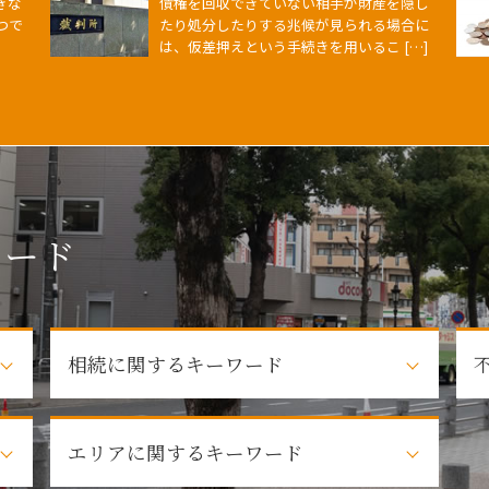
きな
債権を回収できていない相手が財産を隠し
つで
たり処分したりする兆候が見られる場合に
は、仮差押えという手続きを用いるこ […]
ワード
相続に関するキーワード
遺言
エリアに関するキーワード
法定相続人
法定相続人 遺産