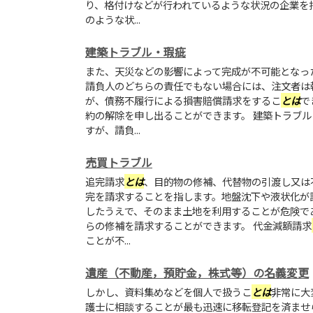
り、格付けなどが行われているような状況の企業を
のような状...
建築トラブル・瑕疵
また、天災などの影響によって完成が不可能となっ
請負人のどちらの責任でもない場合には、注文者は
が、債務不履行による損害賠償請求をするこ
とは
で
約の解除を申し出ることができます。 建築トラブ
すが、請負...
売買トラブル
追完請求
とは
、目的物の修補、代替物の引渡し又は
完を請求することを指します。地盤沈下や液状化が
したうえで、そのまま土地を利用することが危険で
らの修補を請求することができます。 代金減額請求
ことが不...
遺産（不動産，預貯金，株式等）の名義変更
しかし、資料集めなどを個人で扱うこ
とは
非常に大
護士に相談することが最も迅速に移転登記を済ませ