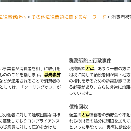
法律事務所へ
>
その他法律問題に関するキーワード
>
消費者被
税務訴訟・行政事件
は事業者が消費者を相手に取引を
税務訴訟
とは
、あまり一般の方に
もののことを指します。
消費者被
租税に関して納税者側が国・地方
などが適用されることで消費者の
の権利を守るための訴訟形態であ
としては、「クーリングオフ」が
る必要があり、さらに非常に煩雑
っています...
債権回収
①労働者に対して達成困難な目標
仮差押
とは
債務者の預貯金や不動
に蔓延しておりコンプライアンス
れらの財産の処分に制限を加えて
の従業員に対して圧迫をかけた
といった手段です。 実際に訴訟