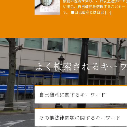
債務の返済が滞り、これ以上返済がで
い場合、自己破産を選択することも一
す。 ■自己破産とは自己 […]
よく検索されるキー
自己破産に関するキーワード
自己破産 家族 カード
その他法律問題に関するキーワード
自己破産 デメリット 仕事
払えない 住宅ローン 自己破産