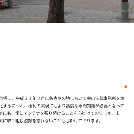
調査 法定相続人
相続 長久手市
遺産 相続
日進市 不動産トラブル
審判 相続
相続 春日井市
借金 相続放棄
日進市 相続
相続 直系尊属 どこまで
法律問題解決 日進市
調査 遺産
不
売買トラブル 名古屋市
相続 法律 手続
不動産トラブル 春日井市
相続 分配
賃貸トラブル 名古屋市
弁護士 法定相続人
不動産トラブル 名古屋市
相続 法律
近隣トラブル 名古屋市
相続 遺産分割協議
日進市 その他法律問題
弁護士 遺産
名古屋市 自己破産
不動産 相続
名古屋市 相続
目標に、平成３１年２月に名古屋の地において金山法律事務所を設
相続 弁護士
不動産トラブル 名古屋市周辺
相続 弁護士 相談
不
化するにつれ、権利の実現にもより高度な専門知識が必要となって
法律問題解決 名古屋市
株式 相続
めにも、常にアンテナを張り続けることを心掛けております。ま
名古屋市周辺 相続
相続 分割
実に取り組む姿勢を忘れないことも心掛けております。
春日井市 自己破産
自己破産 長久手市