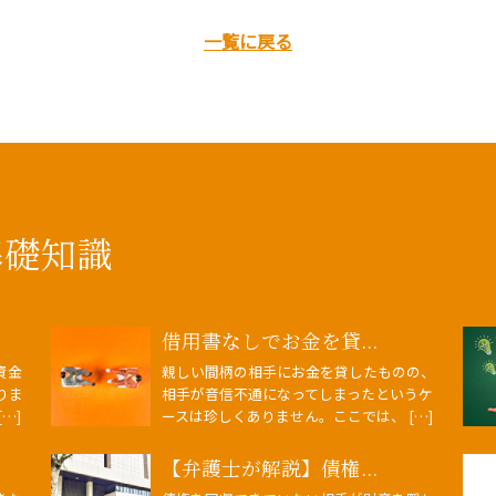
一覧に戻る
基礎知識
借用書なしでお金を貸...
資金
親しい間柄の相手にお金を貸したものの、
りま
相手が音信不通になってしまったというケ
…]
ースは珍しくありません。ここでは、 […]
【弁護士が解説】債権...