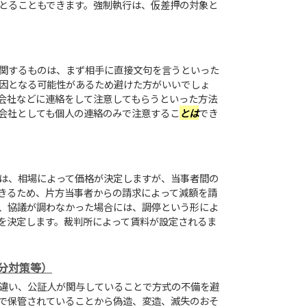
とることもできます。強制執行は、仮差押の対象と
関するものは、まず相手に直接文句を言うといった
因となる可能性があるため避けた方がいいでしょ
会社などに連絡をして注意してもらうといった方法
会社としても個人の連絡のみで注意するこ
とは
でき
は、相場によって価格が決定しますが、当事者間の
きるため、片方当事者からの請求によって減額を請
、協議が調わなかった場合には、調停という形によ
を決定します。裁判所によって賃料が設定されるま
分対策等）
違い、公証人が関与していることで方式の不備を避
で保管されていることから偽造、変造、滅失のおそ