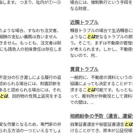
指します。 つまり、社内が①～③
場合には、強制執行という手段を
なる財産...
近隣トラブル
たような場合、すなわち注文者、
騒音トラブルの場合で生活騒音に
報酬の支払い義務は負いません
ようなこ
とは
更なるトラブルの原
きません。もっとも、注文者は契
う。そこで、まずは不動産の管理
ルにも請負人の担保責任は存在しま
が考えられます。しかし、不動産
ないので、何...
賃貸トラブル
不足分の引き渡しによる履行の追
一般的に、不動産の賃料というの
認められる場合には、耐震診断を
協議によっても決定することがで
あると認められる場合には、それ
求するこ
とは
可能です。もっとも
とは
、目的物の性質上追完をする
って、裁判所が仲裁役として賃料
での間は、...
相続紛争の予防（遺言、遺留
変な作業となるため、専門家の弁
自筆証書遺言や秘密証書遺言
とは
られる方法の一つといえるでしょ
けることができ、原本が公証役場