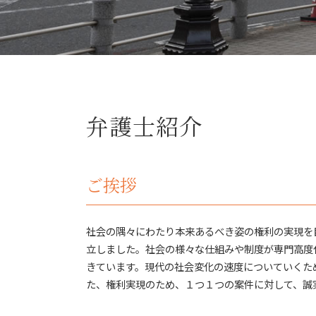
自己破産 賃貸
その他法律問題 弁護士
自己破産 任意整理
債権回収 法律問題
自己破産 デメリット 家族
債権回収 弁護士
任意整理 弁護士 おすすめ
税務訴訟 とは
任意整理 デメリット
法律問題 弁護士
自己破産 車
お金 貸した 音信不通 借用書なし
自己破産 弁護士
弁護士紹介
労働問題
借金 払えない 自己破産
税務訴訟
自己破産 知られたくない
債権回収 問題
自己破産 5年 住宅ローン
消費者被害 問題
ご挨拶
住宅ローン 自己破産
消費者被害
自己破産 費用
労働問題 法律
賠償 解除 債権者
弁護士 行政事件
社会の隅々にわたり本来あるべき姿の権利の実現を
自己破産 保証人
債権回収 とは
自己破産 手続き中 してはいけないこと
立しました。社会の様々な仕組みや制度が専門高度
刑事事件 弁護士
弁済 債権者
きています。現代の社会変化の速度についていくた
行政事件 法律問題
自己破産とは 家族
た、権利実現のため、１つ１つの案件に対して、誠
詐欺被害 とは
行政事件 とは