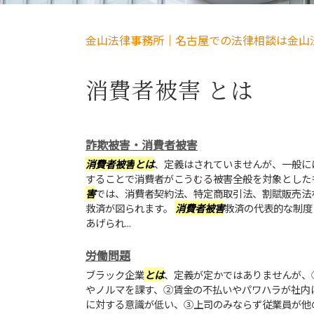
金山法律事務所｜名古屋での法律相談は金山
消費者被害 とは
詐欺被害・消費者被害
消費者被害
とは
、定義はされていませんが、一般に
することで消費者がこうむる被害全般を対象とした
害
では、消費者契約法、特定商取引法、割賦販売法
救済が図られます。
消費者被害
救済の代表的な制度
あげられ...
労働問題
ブラック企業
とは
、定義が定かではありませんが、
やノルマを課す、②賃金の不払いやパワハラが社内
に対する意識が低い、③上司のみならず従業員が他