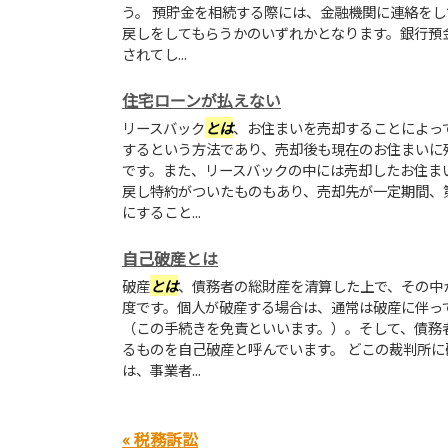
う。 預貯金を相続する際には、金融機関に連絡を
戻しをしてもらうかのいずれかとなります。銀行預
されてし...
住宅ローンが払えない
リースバック
とは
、お住まいを売却することによっ
するという方法であり、売却後も現在のお住まいに
です。また、リースバックの中には売却したお住ま
戻し特約がついたものもあり、売却先が一定期間、
にすること...
自己破産とは
破産
とは
、債務者の総財産を清算した上で、その中
度です。個人が破産する場合は、通常は破産に伴っ
（この手続きを免責といいます。）。そして、債務
るものを自己破産と呼んでいます。 どこの裁判所
は、事業者...
« 税務訴訟