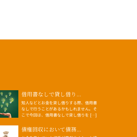
借用書なしで貸し借り...
知人などとお金を貸し借りする際、借用書
なしで行うことがあるかもしれません。そ
こで今回は、借用書なしで貸し借りを […]
債権回収において債務...