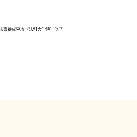
近隣トラブル 長久手市
法律問題解決 名古屋市周辺
法曹養成専攻（法科大学院）修了