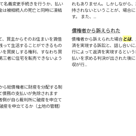
して名義変更手続きを行うか、払い
れもありません。しかしながら、
金は被相続人の死亡と同時に凍結
持されないということが、場合に
す。 また、...
債権者から訴えられた
て、買主からそのお住まいを賃借
債権者から訴えられた場合
とは
、
残って生活することができるもの
済を実現する訴訟と、話し合いに
いを買戻しする権利、すなわち買
行によって返済を実現するという
第三者に住宅を転売できないよう
払いを求める判決が出された後に
収が行...
から総債権者に財産を分配する制
て債務の支払いが免除されます
者側が自ら裁判所に破産を申立て
に破産を申立てるか（土地の管轄）