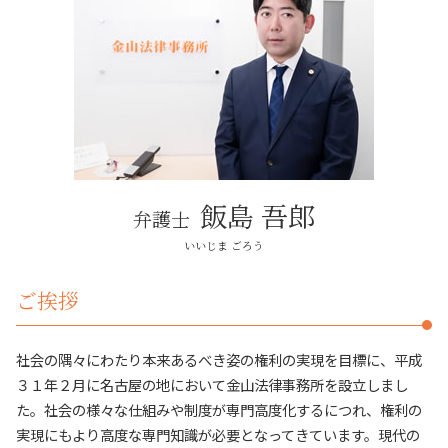
相続 手続
春日井市 自己破産
売買トラブル
消費者被害 問題
弁護士 法定相続人
名古屋市 自己破産
近隣 不動産トラブル
債権回収 時効
近隣トラブル 名古屋市
不動産トラブル 相談 売買
刑事事件
名古屋市 相続
賃貸トラブル
税務訴訟
不動産トラブル 名古屋市周辺
調停 不動産トラブル
支払督促 流れ
その他法律問題 名古屋市
債権回収 問題
法律問題解決 春日井市
弁護士 行政事件
相続 春日井市
労働問題 とは
日進市 相続
飯島 吾郎
弁護士
名古屋市周辺 自己破産
日進市 不動産トラブル
いいじま ごろう
建築トラブル 長久手市
ご挨拶
社会の隅々にわたり本来あるべき姿の権利の実現を目標に、平成
３１年２月に名古屋の地において金山法律事務所を設立しまし
た。社会の様々な仕組みや制度が専門高度化するにつれ、権利の
実現にもより高度な専門知識が必要となってきています。現代の