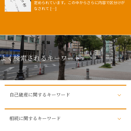
定められています。この中からさらに内容で区分けが
なされて […]
よく検索されるキーワード
自己破産に関するキーワード
住宅ローン 自己破産
相続に関するキーワード
自己破産 影響
自己破産 クレジットカード