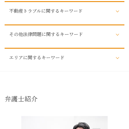
自己破産 弁護士
遺言
自己破産 家族 カード
不動産トラブルに関するキーワード
株式 相続
任意整理 弁護士 おすすめ
相続 調停
任意整理 どうなる
法定相続人 遺産
不動産トラブル が 得意 な 弁護士
自己破産
遺言 相続
その他法律問題に関するキーワード
不動産 有効活用
自己破産 家族への影響
相続 弁護士
不動産トラブル 相談 建築
払えない 住宅ローン
相続 名義変更
敷金 返還
借金 弁護士 相談
労働問題
相続 法律
家賃滞納 強制執行
自己破産 任意整理
エリアに関するキーワード
法律問題 弁護士
調査 法定相続人
賃貸 不動産トラブル 相談
自己破産 車
仮差押え 流れ
相続 弁護士 相談
敷金 返ってこない
自己破産 手続き中 してはいけないこと
お金 貸した 音信不通 借用書なし
預貯金 相続
売買トラブル 長久手市
不動産トラブル 相談 近隣
自己破産 デメリット 家族
その他法律問題 弁護士
相続 争い
法律問題解決 名古屋市周辺
不動産トラブル 賃貸
任意整理 弁護士
消費者被害 とは
相続 法律 手続
不動産トラブル 春日井市
建築 不動産トラブル
自己破産 賃貸
詐欺被害 弁護士
不動産 相続
法律問題解決 日進市
瑕疵 不動産トラブル
弁護士紹介
自己破産とは 家族
税務訴訟 とは
調査 遺産
自己破産 日進市
売買 不動産トラブル
管財人 費用
弁護士 消費者被害
遺産 相続
法律問題解決 名古屋市
近隣トラブル
自己破産 デメリット 仕事
刑事事件 問題
遺留分対策 相続
賃貸トラブル 名古屋市
調停 不動産トラブル 相談
刑事事件 とは
相続 分配
相続 長久手市
建築トラブル
刑事事件 弁護士