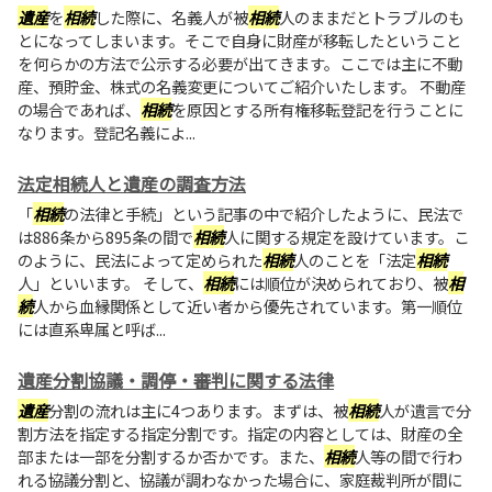
遺産
を
相続
した際に、名義人が被
相続
人のままだとトラブルのも
とになってしまいます。そこで自身に財産が移転したということ
を何らかの方法で公示する必要が出てきます。ここでは主に不動
産、預貯金、株式の名義変更についてご紹介いたします。 不動産
の場合であれば、
相続
を原因とする所有権移転登記を行うことに
なります。登記名義によ...
法定相続人と遺産の調査方法
「
相続
の法律と手続」という記事の中で紹介したように、民法で
は886条から895条の間で
相続
人に関する規定を設けています。こ
のように、民法によって定められた
相続
人のことを「法定
相続
人」といいます。 そして、
相続
には順位が決められており、被
相
続
人から血縁関係として近い者から優先されています。第一順位
には直系卑属と呼ば...
遺産分割協議・調停・審判に関する法律
遺産
分割の流れは主に4つあります。まずは、被
相続
人が遺言で分
割方法を指定する指定分割です。指定の内容としては、財産の全
部または一部を分割するか否かです。また、
相続
人等の間で行わ
れる協議分割と、協議が調わなかった場合に、家庭裁判所が間に