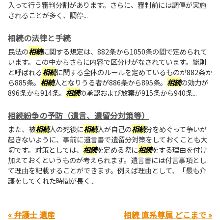
入って行う審判分割があります。さらに、審判前には調停が実施
されることが多く、調停...
相続の法律と手続
民法の
相続
に関する規定は、882条から1050条の間で定められて
います。この中からさらに内容で区分けがなされています。総則
と呼ばれる
相続
に関する全体のルールを定めているものが882条か
ら885条。
相続
人となりうる者が886条から895条。
相続
の効力が
896条から914条。
相続
の承認および放棄が915条から940条...
相続紛争の予防（遺言、遺留分対策等）
また、被
相続
人の死後に
相続
人が自己の
相続
分をめぐって争いが
起きないように、事前に遺言書で遺留分対策をしておくことも大
切です。対策としては、
相続
を定める際に
相続
をする理由を付け
加えておくというものが考えられます。遺言書には付言事項とし
て理由を記載することができます。例えば理由として、「最も介
護をしてくれた時間が長く...
« 弁護士 遺産
相続 直系尊属 どこまで »