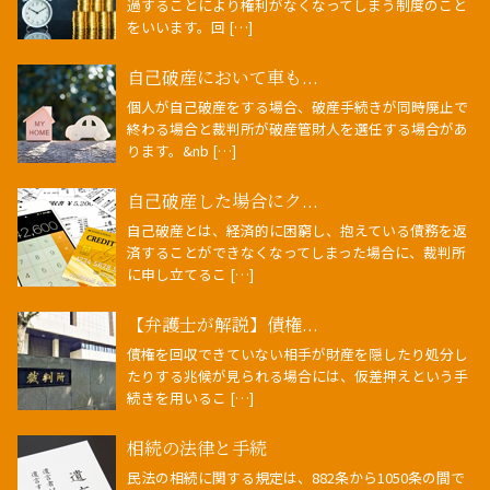
過することにより権利がなくなってしまう制度のこと
をいいます。回 […]
自己破産において車も...
個人が自己破産をする場合、破産手続きが同時廃止で
終わる場合と裁判所が破産管財人を選任する場合があ
ります。&nb […]
自己破産した場合にク...
自己破産とは、経済的に困窮し、抱えている債務を返
済することができなくなってしまった場合に、裁判所
に申し立てるこ […]
【弁護士が解説】債権...
債権を回収できていない相手が財産を隠したり処分し
たりする兆候が見られる場合には、仮差押えという手
続きを用いるこ […]
相続の法律と手続
民法の相続に関する規定は、882条から1050条の間で