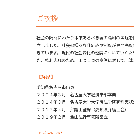
自己破産 弁護士
刑事事件
賠償 解除 債権者
借用書なし お金の貸し借り
ご挨拶
管財人 費用
消費者被害 問題
自己破産 手続き中 してはいけないこと
債権回収 法律問題
自己破産 デメリット 仕事
債権回収 とは
社会の隅々にわたり本来あるべき姿の権利の実現を
自己破産 5年 住宅ローン
詐欺被害 とは
自己破産 費用
立しました。社会の様々な仕組みや制度が専門高度
行政事件 法律問題
自己破産 デメリット 家族
きています。現代の社会変化の速度についていくた
債権回収
債権者 弁護士
た、権利実現のため、１つ１つの案件に対して、誠
弁護士 行政事件
労働問題 法律
【経歴】
労働問題
刑事事件 弁護士
愛知県名古屋市出身
２００４年３月 名古屋大学経済学部卒業
２０１４年３月 名古屋大学大学院法学研究科実務
２０１７年４月 弁護士登録（愛知県弁護士会）
２０１９年２月 金山法律事務所設立
【所属団体】