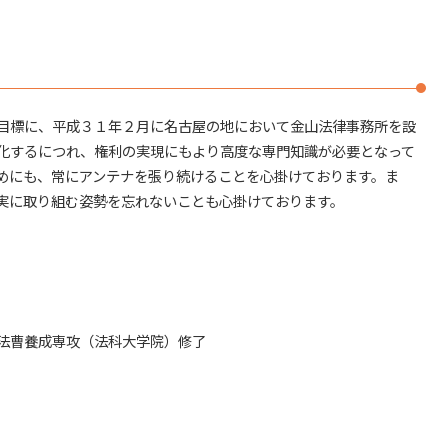
相続 名義変更
売買トラブル 長久手市
調査 法定相続人
法律問題解決 名古屋市
借金 相続放棄
相続 長久手市
不動産 相続
法律問題解決 日進市
法定相続人 遺産
日進市 不動産トラブル
目標に、平成３１年２月に名古屋の地において金山法律事務所を設
審判 相続
近隣トラブル 名古屋市
相続 弁護士 相談
化するにつれ、権利の実現にもより高度な専門知識が必要となって
名古屋市 相続
遺留分対策
めにも、常にアンテナを張り続けることを心掛けております。ま
春日井市 その他法律問題
相続 分配
不
実に取り組む姿勢を忘れないことも心掛けております。
賃貸トラブル 名古屋市
その他法律問題 名古屋市周辺
春日井市 自己破産
名古屋市周辺 自己破産
法曹養成専攻（法科大学院）修了