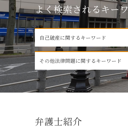
よく検索されるキー
自己破産に関するキーワード
払えない 住宅ローン 自己破産
その他法律問題に関するキーワード
自己破産後 携帯契約
払えない ローン 自己破産
自己破産 家族への影響
お金 貸した 音信不通 借用書なし
自己破産 流れ
その他法律問題 弁護士
自己破産 賃貸
税務訴訟 法律問題
自己破産 影響
弁護士 消費者被害
自己破産 車
消費者被害
住宅ローン 自己破産
労働問題 弁護士
自己破産 保証人
弁護士紹介
法律問題 弁護士
借金 弁護士 相談
売掛金 未回収