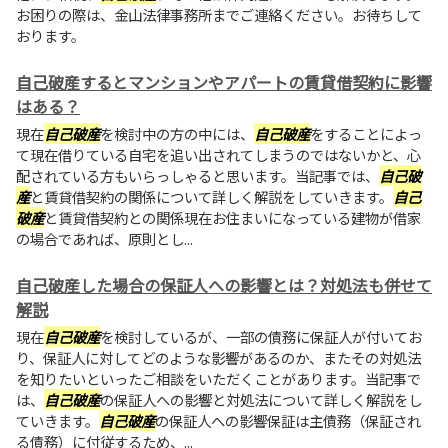
お困りの際は、金山法律事務所までご連絡ください。お待ちして
おります。
自己破産するとマンションやアパートの賃貸借契約に影響
はある？
現在
自己破産
を検討中の方の中には、
自己破産
をすることによっ
て現在借りている自宅を追い出されてしまうのではないかと、心
配されている方もいらっしゃると思います。当記事では、
自己破
産
と賃貸借契約の関係について詳しく解説をしていきます。
自己
破産
と賃貸借契約との関係現在お住まいになっている建物が借家
の場合であれば、原則とし...
自己破産した場合の保証人への影響とは？対処法も併せて
解説
現在
自己破産
を検討しているが、一部の債務に保証人が付いてお
り、保証人に対してどのような影響があるのか、またその対処法
を知りたいといったご相談をいただくことがあります。当記事で
は、
自己破産
の保証人への影響と対処法について詳しく解説をし
ていきます。
自己破産
の保証人への影響保証は主債務（保証され
る債務）に付従するため、...