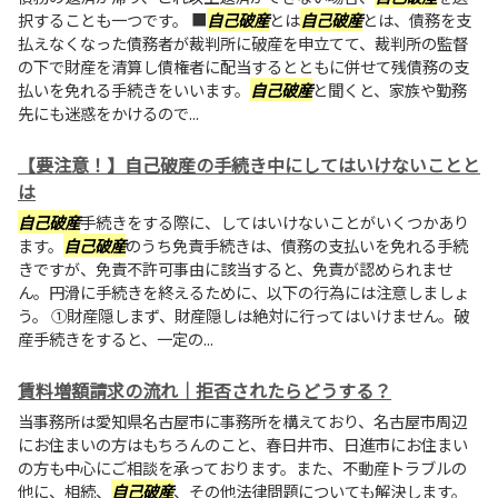
択することも一つです。 ■
自己破産
とは
自己破産
とは、債務を支
払えなくなった債務者が裁判所に破産を申立てて、裁判所の監督
の下で財産を清算し債権者に配当するとともに併せて残債務の支
払いを免れる手続きをいいます。
自己破産
と聞くと、家族や勤務
先にも迷惑をかけるので...
【要注意！】自己破産の手続き中にしてはいけないことと
は
自己破産
手続きをする際に、してはいけないことがいくつかあり
ます。
自己破産
のうち免責手続きは、債務の支払いを免れる手続
きですが、免責不許可事由に該当すると、免責が認められませ
ん。円滑に手続きを終えるために、以下の行為には注意しましょ
う。 ①財産隠しまず、財産隠しは絶対に行ってはいけません。破
産手続きをすると、一定の...
賃料増額請求の流れ｜拒否されたらどうする？
当事務所は愛知県名古屋市に事務所を構えており、名古屋市周辺
にお住まいの方はもちろんのこと、春日井市、日進市にお住まい
の方も中心にご相談を承っております。また、不動産トラブルの
他に、相続、
自己破産
、その他法律問題についても解決します。