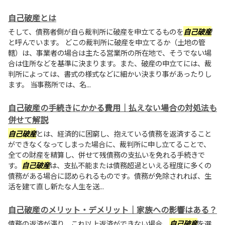
自己破産とは
そして、債務者側が自ら裁判所に破産を申立てるものを
自己破産
と呼んでいます。 どこの裁判所に破産を申立てるか（土地の管
轄）は、事業者の場合は主たる営業所の所在地で、そうでない場
合は住所などを基準に決まります。また、破産の申立てには、裁
判所によっては、書式の様式などに細かい決まり事があったりし
ます。 当事務所では、名...
自己破産の手続きにかかる費用｜払えない場合の対処法も
併せて解説
自己破産
とは、経済的に困窮し、抱えている債務を返済すること
ができなくなってしまった場合に、裁判所に申し立てることで、
全ての財産を精算し、併せて残債務の支払いを免れる手続きで
す。
自己破産
は、支払不能または債務超過といえる程度に多くの
債務がある場合に認められるものです。債務が免除されれば、生
活を建て直し新たな人生を送...
自己破産のメリット・デメリット｜家族への影響はある？
債務の返済が滞り、これ以上返済ができない場合、
自己破産
を選