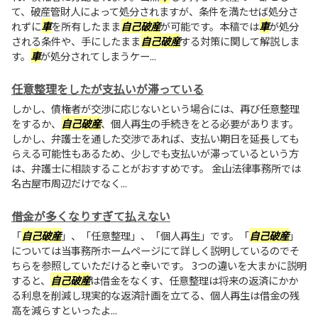
て、破産管財人によって処分されますが、条件を満たせば処分さ
れずに
車
を所有したまま
自己破産
が可能です。本稿では
車
が処分
される条件や、手にしたまま
自己破産
する対策に関して解説しま
す。
車
が処分されてしまうケー...
任意整理をしたが支払いが滞っている
しかし、債権者が交渉に応じないという場合には、再び任意整理
をするか、
自己破産
、個人再生の手続きをとる必要があります。
しかし、弁護士を通した交渉であれば、支払い期日を延長しても
らえる可能性もあるため、少しでも支払いが滞っているという方
は、弁護士に相談することがおすすめです。 金山法律事務所では
名古屋市周辺だけでなく...
借金が多くなりすぎて払えない
「
自己破産
」、「任意整理」、「個人再生」です。「
自己破産
」
については当事務所ホームページにて詳しく説明しているのでそ
ちらを参照していただけると幸いです。 3つの違いを大まかに説明
すると、
自己破産
は借金をなくす、任意整理は将来の返済にかか
る利息を削減し現実的な返済計画を立てる、個人再生は借金の残
高を減らすといったよ...