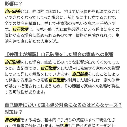
影響は？
自己破産
とは、経済的に困窮し、抱えている債務を返済すること
ができなくなってしまった場合に、裁判所に申し立てることで、
全ての財産を精算し、併せて残債務の支払いを免れる手続きで
す。
自己破産
は、支払不能または債務超過といえる程度に多くの
債務がある場合に認められるものです。債務が免除されれば、生
活を建て直し新たな人生を送...
【弁護士が解説】自己破産をした場合の家族への影響
自己破産
をした場合、家族にどのような影響が出てくるのでしょ
うか。当記事では、
自己破産
をした場合に発生する家族への影響
について詳しく解説をしていきます。
自己破産
をしたことによっ
て発生する家族への影響
自己破産
を利用した場合には一定の財産
が処分・換価されてしまうため、その範囲で家族への影響が発生
する可能性があります。
自己破産において車も処分対象になるのはどんなケース？
対策は？
自己破産
をする場合、基本的に手持ちの資産はすべて現金化さ
れ、債権者に分配されます。当然
車
も手持ちの資産の一部とし