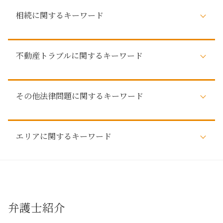
自己破産 費用
相続に関するキーワード
自己破産 デメリット
払えない 住宅ローン 自己破産
任意整理 弁護士 おすすめ
遺言
自己破産とは 個人
不動産トラブルに関するキーワード
相続 争い
自己破産 メリット
調査 法定相続人
自己破産 家族 カード
相続 調停
家賃滞納 強制執行
自己破産 クレジットカード
相続 弁護士 相談
その他法律問題に関するキーワード
近隣 不動産トラブル
自己破産 知られたくない
相続 名義変更
不動産トラブル 相談 近隣
管財人 費用
弁護士 法定相続人
不動産トラブル 賃貸
任意整理 デメリット
詐欺被害 弁護士
調査 遺産
弁護士 不動産トラブル
自己破産 デメリット 仕事
エリアに関するキーワード
債権回収
相続 直系尊属 どこまで
賃貸 不動産トラブル 相談
自己破産 デメリット 家族
その他法律問題 弁護士
相続 法律 手続
賃貸トラブル
債権者 弁護士
消費者被害 とは
株式 相続
不動産トラブル 名古屋市周辺
調停 不動産トラブル
自己破産 家族への影響
消費者被害 問題
借金 相続放棄
近隣トラブル 長久手市
瑕疵 不動産トラブル
自己破産 賃貸
労働問題 とは
遺留分対策 相続
法律問題解決 春日井市
建築トラブル
自己破産 任意整理
税務訴訟 法律問題
遺産 相続
相続 春日井市
不動産 有効活用
弁護士紹介
自己破産 車
仮差押え 流れ
弁護士 遺産
法律問題解決 名古屋市周辺
不動産トラブル 相談 売買
任意整理 どうなる
債権回収 弁護士