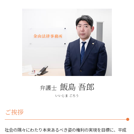
相続 弁護士
売買トラブル 長久手市
不動産トラブル が 得意 な 弁護士
借金 払えない 自己破産
お金 貸した 音信不通 借用書なし
相続 分割
春日井市 自己破産
不動産トラブル 相談
刑事事件 弁護士
法定相続人 遺産
名古屋市周辺 相続
売買トラブル
弁護士 行政事件
不動産 相続
法律問題解決 名古屋市
売買 不動産トラブル
労働問題 法律
相続 遺産分割協議
売買トラブル 名古屋市
建築 不動産トラブル
弁護士 税務訴訟
賃貸トラブル 名古屋市
敷金 返還
借用書なし お金の貸し借り
自己破産 長久手市
不動産トラブル 相談 建築
債権回収 とは
自己破産 日進市
調停 不動産トラブル 相談
法律問題 弁護士
名古屋市 相続
労働問題
その他法律問題 名古屋市
税務訴訟 とは
賃貸トラブル 長久手市
債権回収 法律問題
日進市 相続
飯島 吾郎
弁護士
近隣トラブル 名古屋市
相続 長久手市
いいじま ごろう
建築トラブル 長久手市
ご挨拶
社会の隅々にわたり本来あるべき姿の権利の実現を目標に、平成