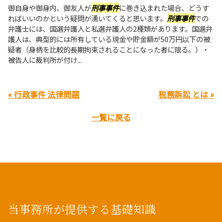
御自身や御身内、御友人が
刑事事件
に巻き込まれた場合、どうす
ればいいのかという疑問が湧いてくると思います。
刑事事件
での
弁護士には、国選弁護人と私選弁護人の2種類があります。国選弁
護人は、典型的には所有している現金や貯金額が50万円以下の被
疑者（身柄を比較的長期拘束されることになった者に限る。）・
被告人に裁判所が付け...
« 行政事件 法律問題
税務訴訟 とは »
一覧に戻る
当事務所が提供する基礎知識