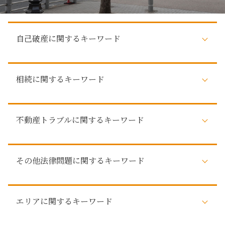
自己破産に関するキーワード
自己破産 賃貸
相続に関するキーワード
任意整理 どうなる
借金 払えない 自己破産
自己破産 費用
審判 相続
自己破産 家族への影響
不動産トラブルに関するキーワード
相続 調停
自己破産 弁護士
相続 直系尊属 どこまで
払えない 住宅ローン
遺産 相続
賃貸トラブル
自己破産 デメリット 仕事
遺留分対策 相続
その他法律問題に関するキーワード
瑕疵 不動産トラブル
自己破産 影響
相続 弁護士 相談
弁護士 不動産トラブル
自己破産とは 個人
弁護士 法定相続人
売買トラブル
自己破産 5年 住宅ローン
その他法律問題 弁護士
法定相続人
敷金 返ってこない
住宅ローン 自己破産
エリアに関するキーワード
詐欺被害 とは
法定相続人 遺産
建築トラブル
任意整理 デメリット
お金 貸した 音信不通 借用書なし
相続 法律 手続
近隣 不動産トラブル