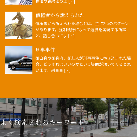
物価や路線価の上 […]
債権者から訴えられた
債権者から訴えられた場合とは、主に2つのパターン
があります。強制執行によって返済を実現する訴訟
と、話し合いによ […]
刑事事件
御自身や御身内、御友人が刑事事件に巻き込まれた場
合、どうすればいいのかという疑問が湧いてくると思
います。刑事事 […]
よく検索されるキーワード