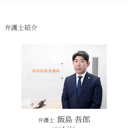
任意整理 弁護士 おすすめ
借用書なし お金の貸し借り
借金 相続放棄
自己破産 長久手市
売買 不動産トラブル
債権者 弁護士
債権回収 法律問題
遺留分対策
相続 春日井市
建築 不動産トラブル
自己破産 家族 カード
弁護士 税務訴訟
預貯金 相続
名古屋市周辺 相続
不動産トラブル 賃貸
自己破産 手続き中 してはいけないこと
税務訴訟
相続 手続
日進市 相続
敷金 返還
弁護士紹介
自己破産 デメリット 家族
消費者被害 とは
相続 分割
賃貸トラブル 名古屋市
不動産 活用 相談
任意整理 弁護士
刑事事件 問題
調査 遺産
法律問題解決 名古屋市周辺
不動産トラブル 相談 売買
借金 弁護士
仮差押え 流れ
相続 争い
建築トラブル 名古屋市
不動産トラブル 相談
詐欺被害 問題
相続 遺産分割協議
不動産トラブル 名古屋市
近隣トラブル
労働問題 弁護士
相続 弁護士
名古屋市 自己破産
調停 不動産トラブル
債権回収 とは
遺言
日進市 その他法律問題
不動産トラブル が 得意 な 弁護士
支払督促 流れ
建築トラブル 長久手市
不動産トラブル 相談 建築
刑事事件
法律問題解決 日進市
賃貸 不動産トラブル 相談
労働問題 法律
賃貸トラブル 長久手市
調停 不動産トラブル 相談
税務訴訟 法律問題
相続 長久手市
労働問題 とは
名古屋市周辺 自己破産
債権回収
法律問題解決 春日井市
行政事件 法律問題
春日井市 その他法律問題
飯島 吾郎
弁護士
春日井市 自己破産
近隣トラブル 長久手市
いいじま ごろう