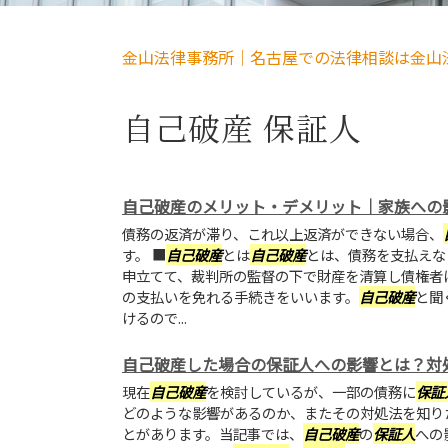
金山法律事務所｜名古屋での法律相談は金山
自己破産 保証人
自己破産のメリット・デメリット｜家族への
債務の返済が滞り、これ以上返済ができない場合、
す。 ■
自己破産
とは
自己破産
とは、債務を支払えな
申立てて、裁判所の監督の下で財産を清算し債権者
の支払いを免れる手続きをいいます。
自己破産
と聞
けるので...
自己破産した場合の保証人への影響とは？対
現在
自己破産
を検討しているが、一部の債務に
保証
どのような影響があるのか、またその対処法を知り
とがあります。当記事では、
自己破産
の
保証人
への