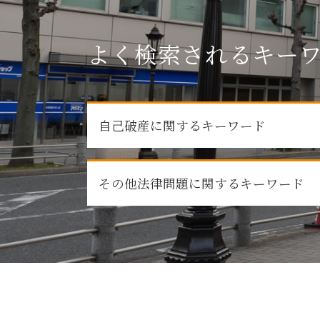
よく検索されるキー
自己破産に関するキーワード
自己破産 知られたくない
その他法律問題に関するキーワード
債権者 弁護士
任意整理 どうなる
自己破産 流れ
消費者被害 問題
任意整理 弁護士 おすすめ
刑事事件 弁護士
自己破産 任意整理
売掛金 未回収
借金 弁護士 相談
労働問題 法律
自己破産 手続き中 してはいけないこと
消費者被害
自己破産 デメリット 仕事
詐欺被害 弁護士