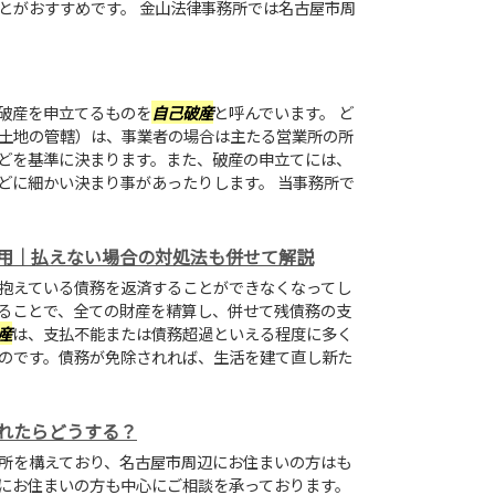
とがおすすめです。 金山法律事務所では名古屋市周
破産を申立てるものを
自己破産
と呼んでいます。 ど
土地の管轄）は、事業者の場合は主たる営業所の所
どを基準に決まります。また、破産の申立てには、
どに細かい決まり事があったりします。 当事務所で
用｜払えない場合の対処法も併せて解説
抱えている債務を返済することができなくなってし
ることで、全ての財産を精算し、併せて残債務の支
産
は、支払不能または債務超過といえる程度に多く
のです。債務が免除されれば、生活を建て直し新た
れたらどうする？
所を構えており、名古屋市周辺にお住まいの方はも
にお住まいの方も中心にご相談を承っております。