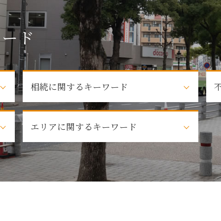
ワード
相続に関するキーワード
弁護士 法定相続人
エリアに関するキーワード
遺言
相続 遺産分割協議
相続 弁護士 相談
法律問題解決 日進市
遺産 相続
建築トラブル 名古屋市
株式 相続
日進市 その他法律問題
法定相続人 遺産
敷
名古屋市周辺 自己破産
相続 法律 手続
近隣トラブル 名古屋市
不動産 相続
春日井市 自己破産