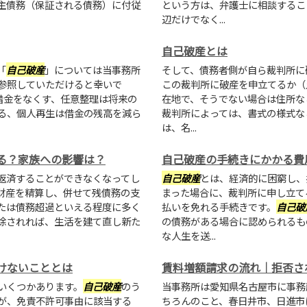
主債務（保証される債務）に付従
という方は、弁護士に相談するこ
辺だけでなく...
自己破産とは
「
自己破産
」については当事務所
そして、債務者側が自ら裁判所に
参照していただけると幸いで
この裁判所に破産を申立てるか（
借金をなくす、任意整理は将来の
在地で、そうでない場合は住所な
る、個人再生は借金の残高を減ら
裁判所によっては、書式の様式な
は、名...
る？家族への影響は？
自己破産の手続きにかかる費
返済することができなくなってし
自己破産
とは、経済的に困窮し、
財産を精算し、併せて残債務の支
まった場合に、裁判所に申し立て
たは債務超過といえる程度に多く
払いを免れる手続きです。
自己破
除されれば、生活を建て直し新た
の債務がある場合に認められるも
な人生を送...
けないこととは
賃料増額請求の流れ｜拒否さ
いくつかあります。
自己破産
のう
当事務所は愛知県名古屋市に事務
が、免責不許可事由に該当する
ちろんのこと、春日井市、日進市