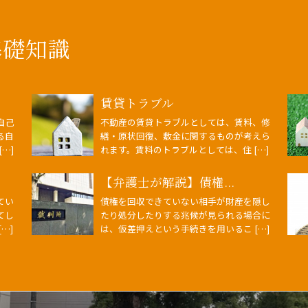
基礎知識
賃貸トラブル
自己
不動産の賃貸トラブルとしては、賃料、修
る自
繕・原状回復、敷金に関するものが考えら
…]
れます。賃料のトラブルとしては、住 […]
【弁護士が解説】債権...
てい
債権を回収できていない相手が財産を隠し
てし
たり処分したりする兆候が見られる場合に
…]
は、仮差押えという手続きを用いるこ […]