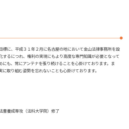
遺言 相続
日進市 不動産トラブル
法定相続人
不
法律問題解決 名古屋市周辺
弁護士 遺産
不動産トラブル 春日井市
相続 直系尊属 どこまで
賃貸トラブル 長久手市
相続 法律
名古屋市 自己破産
遺留分対策 相続
名古屋市 相続
相続 弁護士
法律問題解決 春日井市
目標に、平成３１年２月に名古屋の地において金山法律事務所を設
相続 調停
建築トラブル 長久手市
相続 争い
化するにつれ、権利の実現にもより高度な専門知識が必要となって
名古屋市周辺 相続
預貯金 相続
めにも、常にアンテナを張り続けることを心掛けております。ま
不動産トラブル 名古屋市
相続 名義変更
実に取り組む姿勢を忘れないことも心掛けております。
不動産トラブル 名古屋市周辺
賃貸トラブル 名古屋市
近隣トラブル 長久手市
自己破産 長久手市
法曹養成専攻（法科大学院）修了