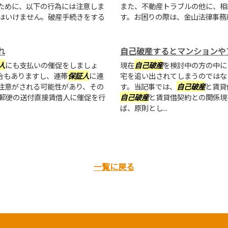
ために、以下の行為には注意しま
また、不動産トラブルの他に、相
てはいけません。破産手続きをする
す。お困りの際は、金山法律事務
れ
自己破産するとマンションや
人
にも支払いの催促をしましょ
現在
自己破産
を検討中の方の中に
合もありますし、連帯
保証人
に連
宅を追い出されてしまうのではな
注意がされる可能性があり、その
す。当記事では、
自己破産
と賃貸
明郵便の送付直接賃借人に催促を行
自己破産
と賃貸借契約との関係現
ば、原則とし...
一覧に戻る