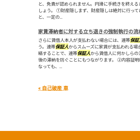
と、免責が認められません。円滑に手続きを終える
しょう。 ①財産隠しまず、財産隠しは絶対に行っ
と、一定の...
家賃滞納者に対する立ち退きの強制執行の流
さらに賃借人本人が支払わない場合には、連帯
保証
う。連帯
保証人
からスムーズに家賃が支払われる場
絡することで、連帯
保証人
から賃借人に何かしらの
後の滞納を防ぐことにもつながります。 ②内容証
なっても、...
« 自己破産 車