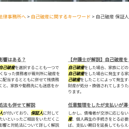
法律事務所へ
>
自己破産に関するキーワード
>
自己破産 保証人
影響はある？
【弁護士が解説】自己破産を
自己破産
を選択することも一つで
自己破産
をした場合、家族にどの
くなった債務者が裁判所に破産を
自己破産
をした場合に発生する家
に配当するとともに併せて残債務
己破産
をしたことによって発生す
くと、家族や勤務先にも迷惑をか
財産が処分・換価されてしまうた
ります。
処法も併せて解説
任意整理をしたが支払いが滞
人
が付いており、
保証人
に対して
しかし、債権者が交渉に応じない
たいといったご相談をいただくこ
産
、個人再生の手続きをとる必要
影響と対処法について詳しく解説
ば、支払い期日を延長してもらえ