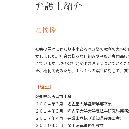
借金 弁護士
弁護士紹介
支払督促 流れ
自己破産 家族への影響
行政事件 法律問題
賠償 解除 債権者
刑事事件 とは
自己破産 費用
仮差押え 流れ
ご挨拶
自己破産 クレジットカード
債権回収
自己破産 弁護士
弁護士 税務訴訟
自己破産 保証人
行政事件 とは
社会の隅々にわたり本来あるべき姿の権利の実現を
自己破産 デメリット 家族
労働問題 とは
払えない ローン 自己破産
立しました。社会の様々な仕組みや制度が専門高度
債務者 死亡 債権回収
自己破産 メリット
きています。現代の社会変化の速度についていくた
債権回収 時効
払えない 住宅ローン
た、権利実現のため、１つ１つの案件に対して、誠
債権回収 法律問題
刑事事件
【経歴】
労働問題 弁護士
刑事事件 問題
愛知県名古屋市出身
２００４年３月 名古屋大学経済学部卒業
２０１４年３月 名古屋大学大学院法学研究科実務
２０１７年４月 弁護士登録（愛知県弁護士会）
２０１９年２月 金山法律事務所設立