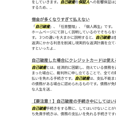
をしていきます。
自己破産
の
保証人
への影響保証は
するため、...
借金が多くなりすぎて払えない
「
自己破産
」、「任意整理」、「個人再生」です。
ホームページにて詳しく説明しているのでそちらを
す。 3つの違いを大まかに説明すると、
自己破産
は
返済にかかる利息を削減し現実的な返済計画を立て
すといったよ...
自己破産した場合にクレジットカードは使え
自己破産
とは、経済的に困窮し、抱えている債務を
まった場合に、裁判所に申し立てることで、全ての
払いを免れる手続きです。
自己破産
は、支払不能ま
の債務がある場合に認められるものです。債務が免
な人生を送...
【要注意！】自己破産の手続き中にしてはい
自己破産
手続きをする際に、してはいけないことが
ち免責手続きは、債務の支払いを免れる手続きです