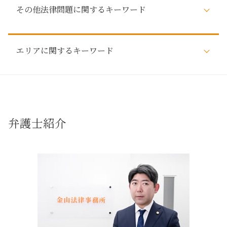
自己破産 5年 住宅ローン
遺言 相続
その他法律問題に関するキーワード
調停 不動産トラブル
自己破産 影響
遺言
建築 不動産トラブル
払えない 住宅ローン 自己破産
借金 相続放棄
近隣トラブル
自己破産 保証人
弁護士 消費者被害
審判 相続
不動産トラブル 賃貸
自己破産 弁護士
エリアに関するキーワード
弁護士 税務訴訟
相続 調査
不動産トラブル 事例
払えない 住宅ローン
債権回収 とは
相続 遺産分割協議
敷金 返ってこない
払えない ローン 自己破産
詐欺被害 弁護士
相続 名義変更
近隣トラブル 長久手市
弁護士 不動産トラブル
自己破産とは 家族
債権回収 問題
相続 手続
法律問題解決 春日井市
賃貸 不動産トラブル 相談
借金 弁護士
詐欺被害 問題
調査 遺産
名古屋市周辺 相続
不動産トラブル 相談 売買
借金 弁護士 相談
支払督促 流れ
相続 直系尊属 どこまで
その他法律問題 名古屋市
売買 不動産トラブル
弁護士紹介
自己破産 デメリット 家族
行政事件 法律問題
相続 弁護士 相談
日進市 不動産トラブル
賃貸トラブル
管財人 費用
消費者被害 とは
弁護士 法定相続人
名古屋市 相続
売買トラブル
自己破産 手続き中 してはいけないこと
仮差押え 流れ
相続 法律 手続
賃貸トラブル 長久手市
建築トラブル
労働問題 とは
調査 法定相続人
自己破産 長久手市
瑕疵 不動産トラブル
行政事件 とは
法定相続人 遺産
売買トラブル 長久手市
不動産トラブル 相談 近隣
債権回収 弁護士
遺留分対策 相続
相続 長久手市
不動産トラブル が 得意 な 弁護士
労働問題 弁護士
不動産トラブル 名古屋市
不動産トラブル 相談
その他法律問題 弁護士
名古屋市 自己破産
敷金 返還
労働問題 法律
建築トラブル 長久手市