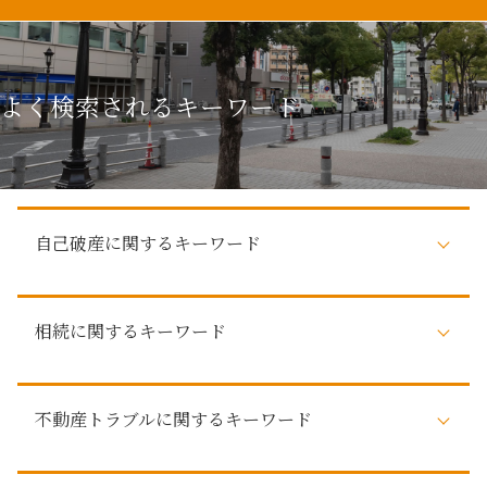
よく検索されるキーワード
自己破産に関するキーワード
自己破産 デメリット 仕事
相続に関するキーワード
任意整理 弁護士 おすすめ
自己破産 クレジットカード
弁済 債権者
不動産 相続
借金 払えない 自己破産
不動産トラブルに関するキーワード
株式 相続
自己破産 賃貸
法定相続人
任意整理 デメリット
相続 分割
家賃滞納 強制執行