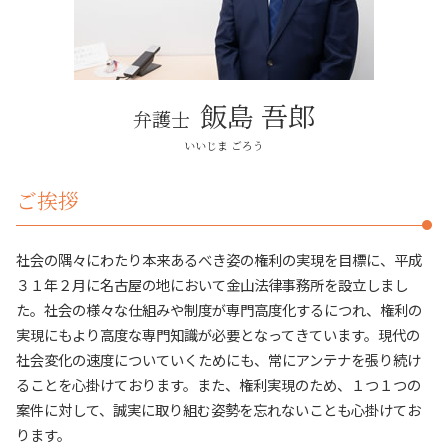
不動産 活用 相談
消費者被害
売買トラブル 名古屋市
債権回収 時効
近隣トラブル 名古屋市
詐欺被害 とは
日進市 相続
刑事事件 問題
法律問題解決 名古屋市周辺
飯島 吾郎
弁護士
建築トラブル 名古屋市
不動産トラブル 名古屋市周辺
いいじま ごろう
日進市 その他法律問題
ご挨拶
社会の隅々にわたり本来あるべき姿の権利の実現を目標に、平成
３１年２月に名古屋の地において金山法律事務所を設立しまし
た。社会の様々な仕組みや制度が専門高度化するにつれ、権利の
実現にもより高度な専門知識が必要となってきています。現代の
社会変化の速度についていくためにも、常にアンテナを張り続け
ることを心掛けております。また、権利実現のため、１つ１つの
案件に対して、誠実に取り組む姿勢を忘れないことも心掛けてお
ります。