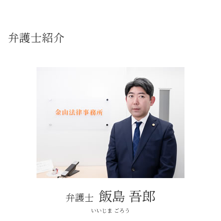
自己破産 任意整理
刑事事件 問題
株式 相続
不動産トラブル 名古屋市
不動産トラブル 事例
住宅ローン 自己破産
弁護士 消費者被害
相続 直系尊属 どこまで
名古屋市周辺 相続
不動産トラブル 相談 売買
自己破産
労働問題 とは
遺留分対策
売買トラブル 名古屋市
調停 不動産トラブル 相談
弁護士紹介
自己破産 クレジットカード
刑事事件 弁護士
弁護士 法定相続人
春日井市 その他法律問題
不動産トラブル 相談
債権者 弁護士
お金 貸した 音信不通 借用書なし
法定相続人
春日井市 自己破産
近隣トラブル
払えない ローン 自己破産
行政事件 法律問題
相続 弁護士 相談
法律問題解決 名古屋市
賃貸 不動産トラブル 相談
税務訴訟 とは
相続 名義変更
その他法律問題 名古屋市
瑕疵 不動産トラブル
刑事事件 とは
相続 分割
建築トラブル 長久手市
不動産トラブル 相談 近隣
消費者被害 問題
遺言
法律問題解決 日進市
調停 不動産トラブル
法律問題 弁護士
相続 春日井市
敷金 返ってこない
債権回収 とは
法律問題解決 春日井市
売買トラブル
債権回収
日進市 その他法律問題
建築トラブル
その他法律問題 弁護士
不動産トラブル 春日井市
詐欺被害 問題
その他法律問題 名古屋市周辺
労働問題
自己破産 長久手市
仮差押え 流れ
近隣トラブル 長久手市
飯島 吾郎
弁護士
法律問題解決 名古屋市周辺
日進市 不動産トラブル
いいじま ごろう