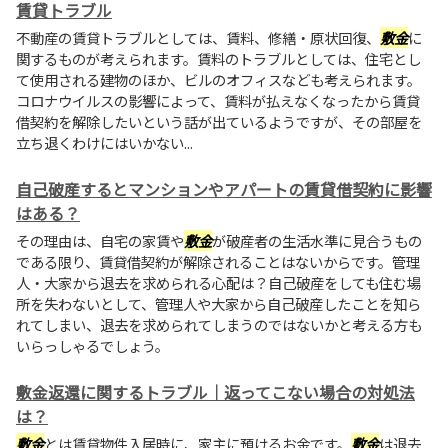
賃貸トラブル
不動産の賃貸トラブルとしては、賃料、修繕・原状回復、
敷金
に
関するものが考えられます。賃料のトラブルとしては、住宅とし
て使用される建物のほか、ビルのオフィスなども考えられます。
コロナウイルスの影響によって、賃料が払えなくなったから賃貸
借契約を解除したいという話が出ているようですが、その部屋を
立ち退くわけにはいかない...
自己破産するとマンションやアパートの賃貸借契約に影響
はある？
その理由は、自宅の家賃や
敷金
が破産者の生活水準に見合うもの
である限り、賃貸借契約が解除されることはないからです。管理
人・大家から退去を求められる心配は？自己破産をしても住む場
所を失わないとして、管理人や大家から自己破産したことを知ら
れてしまい、退去を求められてしまうのではないかと考える方も
いらっしゃるでしょう。
敷金返還に関するトラブル｜返ってこない場合の対処法
は？
敷金
とは賃貸物件入居時に、家主に預けるお金です。
敷金
は退去