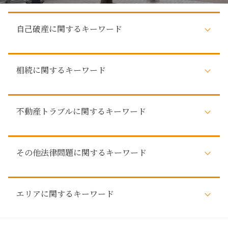
自己破産に関するキーワード
自己破産 知られたくない
相続に関するキーワード
自己破産 家族 カード
任意整理 どうなる
自己破産 デメリット 仕事
遺産 相続
自己破産 メリット
不動産トラブルに関するキーワード
不動産 相続
自己破産 手続き中 してはいけないこと
弁護士 遺産
自己破産 家族への影響
相続 争い
弁護士 不動産トラブル
自己破産 影響
調査 法定相続人
その他法律問題に関するキーワード
不動産トラブル 賃貸
自己破産 費用
相続 遺産分割協議
売買 不動産トラブル
自己破産 車
相続 手続
不動産 活用 相談
自己破産とは 個人
税務訴訟
調査 遺産
不動産トラブル 相談 建築
自己破産 デメリット 家族
エリアに関するキーワード
労働問題 弁護士
相続 調査
建築 不動産トラブル
賠償 解除 債権者
支払督促 流れ
相続 分配
賃貸トラブル
自己破産 5年 住宅ローン
詐欺被害 弁護士
審判 相続
名古屋市周辺 自己破産
敷金 返還