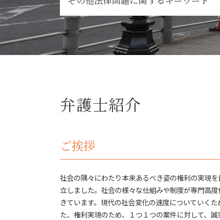
その他法律問題に関するキーワード
任意整理 弁護士
自己破産 手続き中 してはいけないこと
管財人 費用
債権回収
住宅ローン 自己破産
弁護士 行政事件
自己破産とは 家族
仮差押え 流れ
自己破産 デメリット
支払督促 流れ
自己破産
債権回収 時効
任意整理 デメリット
債権回収 法律問題
弁済 債権者
弁護士紹介
消費者被害 とは
自己破産 クレジットカード
労働問題
債権者 弁護士
借用書なし お金の貸し借り
自己破産 弁護士
法律問題 弁護士
ご挨拶
払えない 住宅ローン
詐欺被害 問題
自己破産 費用
詐欺被害 とは
自己破産 家族 カード
税務訴訟 とは
社会の隅々にわたり本来あるべき姿の権利の実現を
任意整理 弁護士 おすすめ
刑事事件
借金 払えない 自己破産
立しました。社会の様々な仕組みや制度が専門高度
労働問題 弁護士
自己破産 保証人
きています。現代の社会変化の速度についていくた
債務者 死亡 債権回収
払えない ローン 自己破産
た、権利実現のため、１つ１つの案件に対して、誠
債権回収 とは