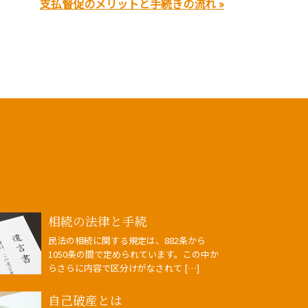
支払督促のメリットと手続きの流れ »
相続の法律と手続
民法の相続に関する規定は、882条から
1050条の間で定められています。この中か
らさらに内容で区分けがなされて […]
自己破産とは