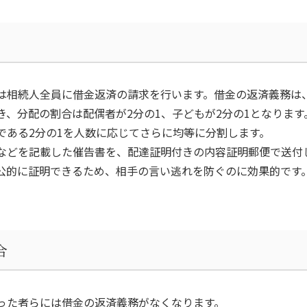
は相続人全員に借金返済の請求を行います。借金の返済義務は
き、分配の割合は配偶者が
2
分の
1
、子どもが
2
分の
1
となります
である2分の1を人数に応じてさらに均等に分割します。
などを記載した催告書を、配達証明付きの内容証明郵便で送付
公的に証明できるため、相手の言い逃れを防ぐのに効果的です
合
った者らには借金の返済義務がなくなります。