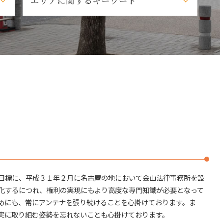
エリアに関するキーワード
相続 遺産分割協議
相続 弁護士
株式 相続
不動産トラブル 名古屋市周辺
弁護士 遺産
近隣トラブル 長久手市
相続 弁護士 相談
売買トラブル 名古屋市
相続 法律 手続
賃貸トラブル 長久手市
相続 分割
その他法律問題 名古屋市
相続 調査
自己破産 長久手市
法定相続人
近隣トラブル 名古屋市
預貯金 相続
法律問題解決 名古屋市
弁護士 法定相続人
法律問題解決 名古屋市周辺
遺留分対策
名古屋市周辺 自己破産
調査 法定相続人
春日井市 自己破産
遺言 相続
敷
日進市 その他法律問題
審判 相続
不
賃貸トラブル 名古屋市
目標に、平成３１年２月に名古屋の地において金山法律事務所を設
相続 手続
不動産トラブル 名古屋市
相続 名義変更
不
化するにつれ、権利の実現にもより高度な専門知識が必要となって
不動産トラブル 春日井市
遺留分対策 相続
めにも、常にアンテナを張り続けることを心掛けております。ま
名古屋市周辺 相続
相続 調停
実に取り組む姿勢を忘れないことも心掛けております。
建築トラブル 長久手市