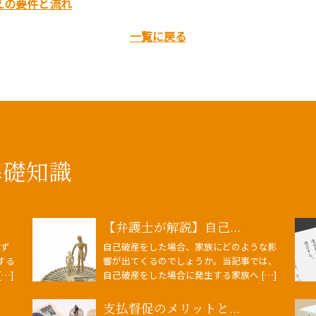
えの要件と流れ
一覧に戻る
基礎知識
【弁護士が解説】自己...
まず
自己破産をした場合、家族にどのような影
する
響が出てくるのでしょうか。当記事では、
…]
自己破産をした場合に発生する家族へ […]
支払督促のメリットと...